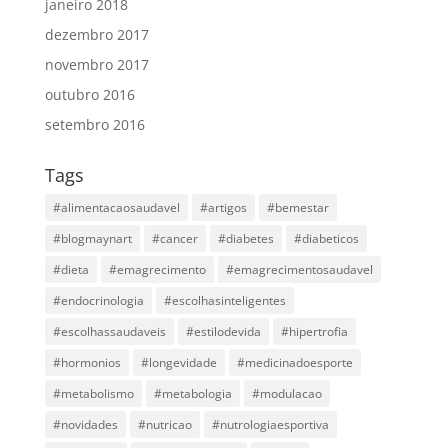
janeiro 2018
dezembro 2017
novembro 2017
outubro 2016
setembro 2016
Tags
#alimentacaosaudavel
#artigos
#bemestar
#blogmaynart
#cancer
#diabetes
#diabeticos
#dieta
#emagrecimento
#emagrecimentosaudavel
#endocrinologia
#escolhasinteligentes
#escolhassaudaveis
#estilodevida
#hipertrofia
#hormonios
#longevidade
#medicinadoesporte
#metabolismo
#metabologia
#modulacao
#novidades
#nutricao
#nutrologiaesportiva