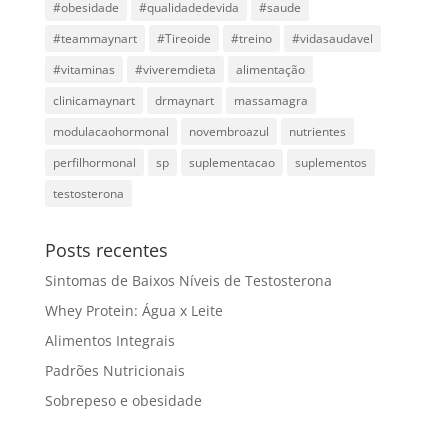
#obesidade
#qualidadedevida
#saude
#teammaynart
#Tireoide
#treino
#vidasaudavel
#vitaminas
#viveremdieta
alimentação
clinicamaynart
drmaynart
massamagra
modulacaohormonal
novembroazul
nutrientes
perfilhormonal
sp
suplementacao
suplementos
testosterona
Posts recentes
Sintomas de Baixos Níveis de Testosterona
Whey Protein: Água x Leite
Alimentos Integrais
Padrões Nutricionais
Sobrepeso e obesidade